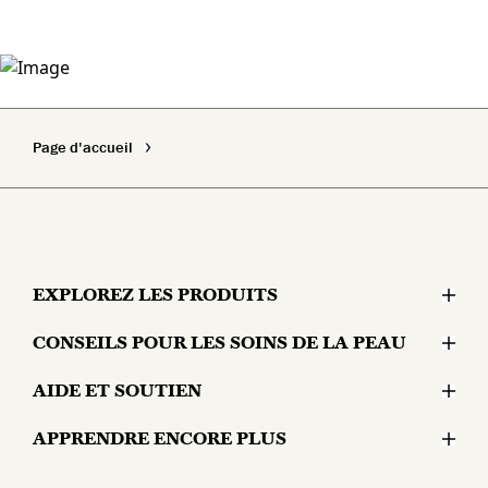
Page d'accueil
EXPLOREZ LES PRODUITS
CONSEILS POUR LES SOINS DE LA PEAU
Hydratants
AIDE ET SOUTIEN
Problèmes cutanés
Sérums et traitements
APPRENDRE ENCORE PLUS
Contactez-nous
Mode de vie et soins de la peau
Produits pour les yeux