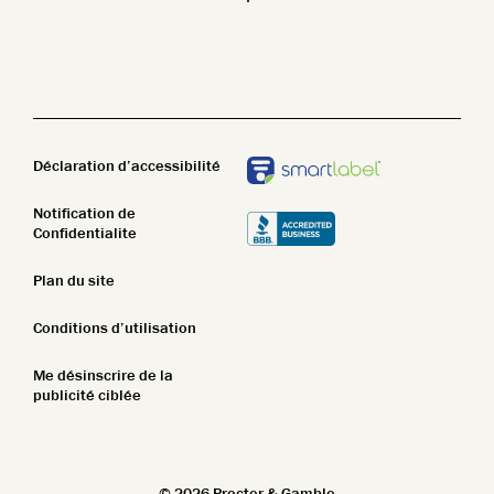
Name Z-A
Beauté propre
Nettoyant pour le corps
New In
STIM
Lotion pour le corps
Top Featured
Pain de savon
Name A-Z
Déclaration d’accessibilité
Name Z-A
Notification de
Confidentialite
New In
Plan du site
Top Featured
Conditions d’utilisation
Name A-Z
Me désinscrire de la
Name Z-A
publicité ciblée
New In
Top Featured