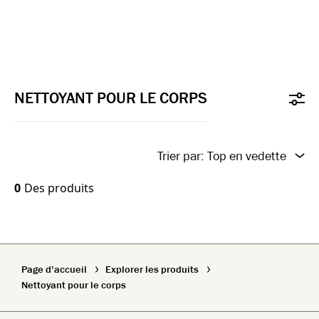
NETTOYANT POUR LE CORPS
Trier par:
Top en vedette
New In
0
Des produits
Top Featured
Name A-Z
Page d'accueil
Explorer les produits
Name Z-A
Nettoyant pour le corps
New In