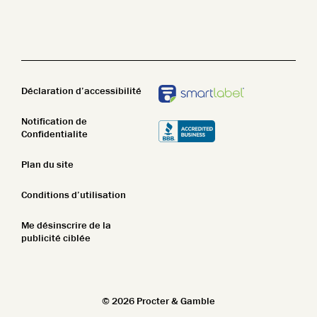
Name Z-A
Nettoyant pour le corps
STIM
New In
Lotion pour le corps
Top Featured
Pain de savon
Déclaration d’accessibilité
Name A-Z
Notification de
Name Z-A
Confidentialite
New In
Plan du site
Top Featured
Conditions d’utilisation
Name A-Z
Me désinscrire de la
publicité ciblée
Name Z-A
New In
©
2026
Procter & Gamble
Top Featured