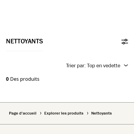
NETTOYANTS
Trier par:
Top en vedette
New In
0
Des produits
Top Featured
Name A-Z
Page d'accueil
Explorer les produits
Nettoyants
Name Z-A
New In