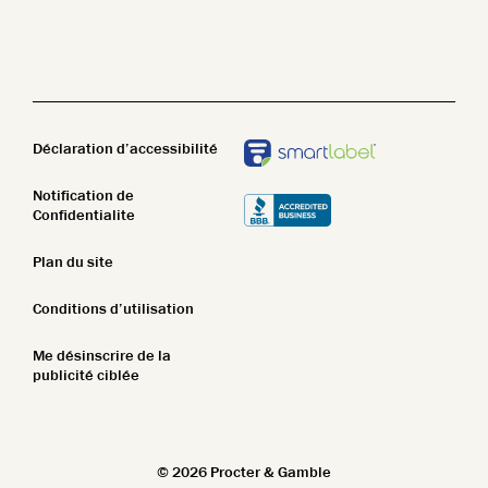
Beauté propre
Nettoyant pour le corps
STIM
Lotion pour le corps
Pain de savon
Déclaration d’accessibilité
Notification de
Confidentialite
Plan du site
Conditions d’utilisation
Me désinscrire de la
publicité ciblée
©
2026
Procter & Gamble