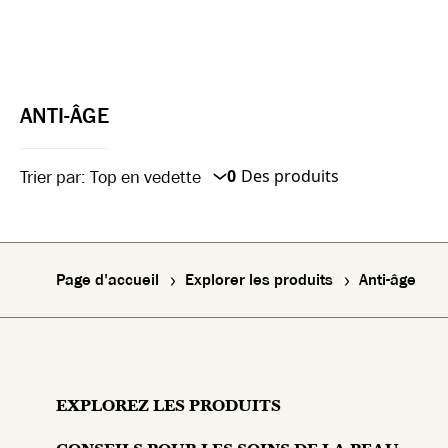
ANTI-ÂGE
0
Des produits
Trier par:
Top en vedette
New In
Top Featured
Page d'accueil
Explorer les produits
Anti-âge
Name A-Z
Name Z-A
New In
EXPLOREZ LES PRODUITS
Top Featured