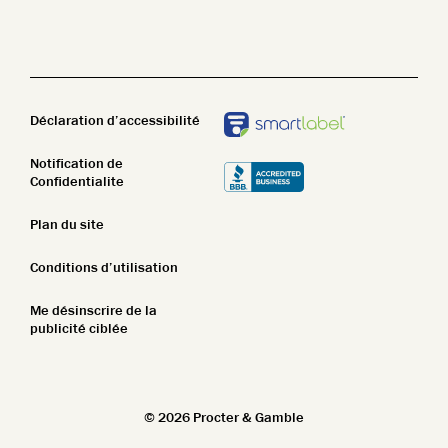
Nettoyant pour le corps
STIM
Lotion pour le corps
Pain de savon
Déclaration d’accessibilité
Notification de
Confidentialite
Plan du site
Conditions d’utilisation
Me désinscrire de la
publicité ciblée
©
2026
Procter & Gamble