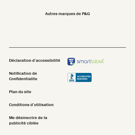
Les normes de sécurité
Ethnicité et soins de la peau
Non parfumé
Autres marques de P&G
Beauté propre
Nettoyant pour le corps
STIM
Lotion pour le corps
Pain de savon
Déclaration d’accessibilité
Notification de
Confidentialite
Plan du site
Conditions d’utilisation
Me désinscrire de la
publicité ciblée