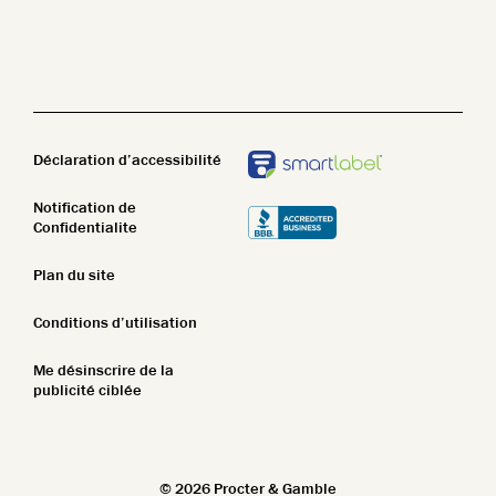
Beauté propre
Nettoyant pour le corps
STIM
Lotion pour le corps
Pain de savon
Déclaration d’accessibilité
Notification de
Confidentialite
Plan du site
Conditions d’utilisation
Me désinscrire de la
publicité ciblée
©
2026
Procter & Gamble