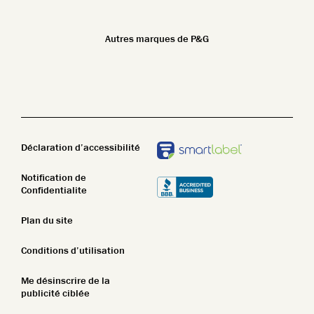
Les normes de sécurité
Ethnicité et soins de la peau
Non parfumé
Autres marques de P&G
Beauté propre
Nettoyant pour le corps
STIM
Lotion pour le corps
Pain de savon
Déclaration d’accessibilité
Notification de
Confidentialite
Plan du site
Conditions d’utilisation
Me désinscrire de la
publicité ciblée