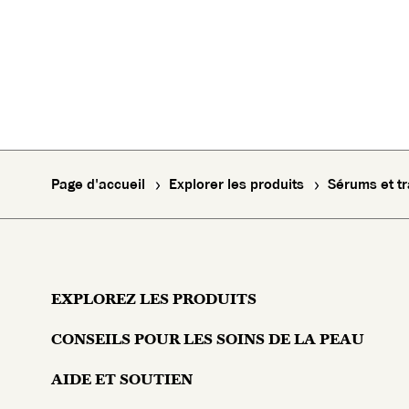
Page d'accueil
Explorer les produits
Sérums et t
EXPLOREZ LES PRODUITS
CONSEILS POUR LES SOINS DE LA PEAU
Hydratants
AIDE ET SOUTIEN
Problèmes cutanés
Sérums et traitements