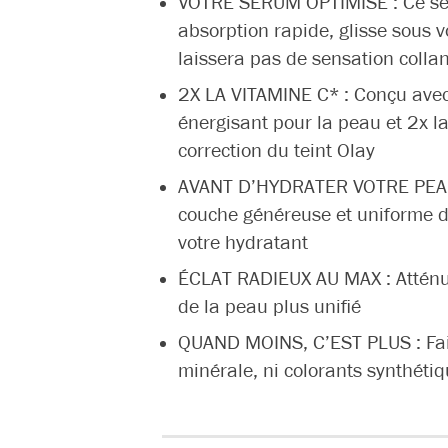
VOTRE SÉRUM OPTIMISÉ : Ce sér
absorption rapide, glisse sous 
laissera pas de sensation colla
2X LA VITAMINE C* : Conçu ave
énergisant pour la peau et 2x 
correction du teint Olay
AVANT D’HYDRATER VOTRE PEAU :
couche généreuse et uniforme de
votre hydratant
ÉCLAT RADIEUX AU MAX : Atténue
de la peau plus unifié
QUAND MOINS, C’EST PLUS : Fait
minérale, ni colorants synthéti