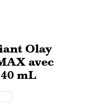
iant Olay
 MAX avec
 40 mL