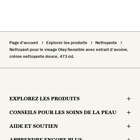
Page d'accueil
Explorer les produits
Nettoyants
Nettoyant pour le visage Olay Sensible avec extrait d’avoine,
crème nettoyante douce, 473 mL
EXPLOREZ LES PRODUITS
CONSEILS POUR LES SOINS DE LA PEAU
Hydratants
AIDE ET SOUTIEN
Problèmes cutanés
Sérums et traitements
APPRENDRE ENCORE PLUS