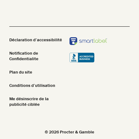
Name Z-A
Nettoyant pour le corps
STIM
New In
Lotion pour le corps
Top Featured
Pain de savon
Déclaration d’accessibilité
Name A-Z
Notification de
Name Z-A
Confidentialite
New In
Plan du site
Top Featured
Conditions d’utilisation
Name A-Z
Me désinscrire de la
publicité ciblée
Name Z-A
New In
©
2026
Procter & Gamble
Top Featured