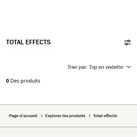
TOTAL EFFECTS
Trier par:
Top en vedette
New In
0
Des produits
Top Featured
Name A-Z
Page d'accueil
Explorer les produits
Total effects
Name Z-A
New In