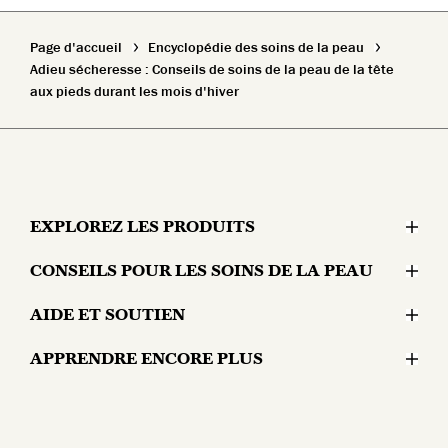
Page d'accueil
Encyclopédie des soins de la peau
Adieu sécheresse : Conseils de soins de la peau de la tête
aux pieds durant les mois d'hiver
EXPLOREZ LES PRODUITS
CONSEILS POUR LES SOINS DE LA PEAU
Hydratants
AIDE ET SOUTIEN
Problèmes cutanés
Sérums et traitements
APPRENDRE ENCORE PLUS
Contactez-nous
Mode de vie et soins de la peau
Produits pour les yeux
Pourquoi Olay?
Garantie de remboursement
Anti-âge et soins de la peau
Masques et bruines