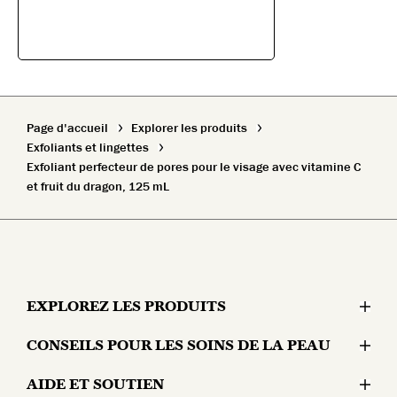
Page d'accueil
Explorer les produits
Exfoliants et lingettes
Exfoliant perfecteur de pores pour le visage avec vitamine C
et fruit du dragon, 125 mL
EXPLOREZ LES PRODUITS
CONSEILS POUR LES SOINS DE LA PEAU
Hydratants
AIDE ET SOUTIEN
Problèmes cutanés
Sérums et traitements